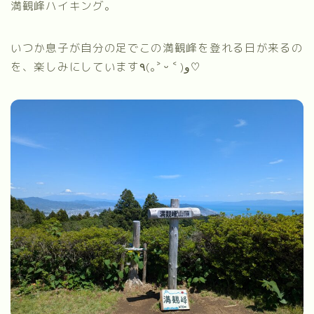
満観峰ハイキング。
いつか息子が自分の足でこの満観峰を登れる日が来るの
を、楽しみにしています٩(｡˃ ᵕ ˂ )و♡