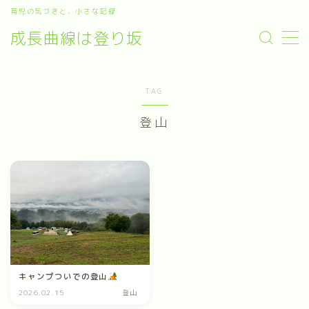
育児の気づきと、小さな記録
成長曲線は登り坂
MENU
デモプリセット記事 #4
プライバシーポリシー
TAG
利用規約／特定商取引法に基づく表記
有料記事の決済完了ページ
登山
運営者情報
キャンプついでの登山
2026.02.15
登山